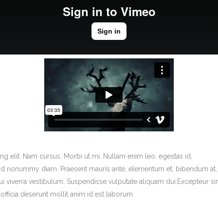
 OFFICES
MAP
hristodoulou Sozou Str.
S Tower Office 103
 Nicosia, Cyprus
l: info@mdmcyprus.com
g elit. Nam cursus. Morbi ut mi. Nullam enim leo, egestas id,
e: +357 22499299
end nonummy diam. Praesent mauris ante, elementum et, bibendum at,
 +357 22499298
dui viverra vestibulum. Suspendisse vulputate aliquam dui.Excepteur si
officia deserunt mollit anim id est laborum